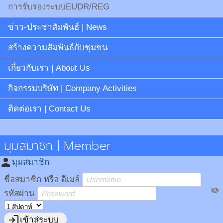
การรับรองระบบEUDR/REG
ข่าว-ประชาสัมพันธ์ | News
สร้างความสัมพันธ์กับชุมชน
เกี่ยวกับเรา | About Us
กิจกรรมบริษัท | Company Activities
ติดต่อเรา | Contact Us
มุมสมาชิก | Member
person
มุมสมาชิก
ชื่อสมาชิก หรือ อีเมล์
visibility_off
รหัสผ่าน
login
เข้าสู่ระบบ