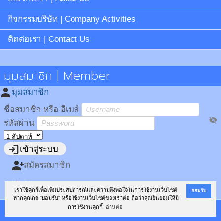
กิจกรรมบริษัท | Company Activities
ติดต่อเรา | Contact Us
มุมสมาชิก | Member
person
มุมสมาชิก
ชื่อสมาชิก หรือ อีเมล์
visibility_off
รหัสผ่าน
login
เข้าสู่ระบบ
person_add
สมัครสมาชิก
restore
ลืมรหัสผ่าน?
เราใช้คุกกี้เพื่อเพิ่มประสบการณ์และความพึงพอใจในการใช้งานเว็บไซต์
ยอมรับ
หากคุณกด "ยอมรับ" หรือใช้งานเว็บไซต์ของเราต่อ ถือว่าคุณยินยอมให้มี
การใช้งานคุกกี้
อ่านต่อ
Copyright ©
Siam Fibreboard Co., Ltd.
All rights reserved.