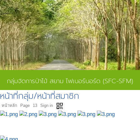
กลุ่มจัดการป่าไม้ สยาม ไฟเบอร์บอร์ด (SFC-SFM)
หน้าที่กลุ่ม/หน้าที่สมาชิก
qr_code
หน้าหลัก
Page
13
Sign in