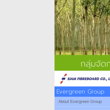
กลุ่มจั
Evergreen Group
About Evergreen Group