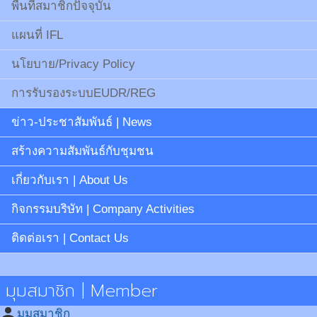
พื้นที่สมาชิกปัจจุบัน
แผนที่ IFL
นโยบาย/Privacy Policy
การรับรองระบบEUDR/REG
ข่าว-ประชาสัมพันธ์ | News
สร้างความสัมพันธ์กับชุมชน
เกี่ยวกับเรา | About Us
กิจกรรมบริษัท | Company Activities
ติดต่อเรา | Contact Us
มุมสมาชิก | Member
person
มุมสมาชิก