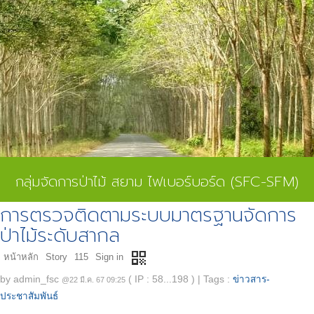
กลุ่มจัดการป่าไม้ สยาม ไฟเบอร์บอร์ด (SFC-SFM)
การตรวจติดตามระบบมาตรฐานจัดการ
ป่าไม้ระดับสากล
qr_code
หน้าหลัก
Story
115
Sign in
by
admin_fsc
( IP : 58...198 )
|
Tags :
ข่าวสาร-
@22 มี.ค. 67 09:25
ประชาสัมพันธ์