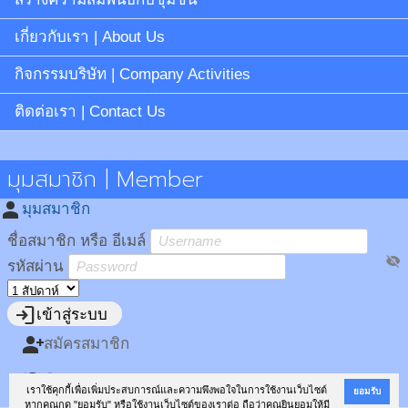
เกี่ยวกับเรา | About Us
กิจกรรมบริษัท | Company Activities
ติดต่อเรา | Contact Us
มุมสมาชิก | Member
person
มุมสมาชิก
ชื่อสมาชิก หรือ อีเมล์
visibility_off
รหัสผ่าน
login
เข้าสู่ระบบ
person_add
สมัครสมาชิก
restore
ลืมรหัสผ่าน?
เราใช้คุกกี้เพื่อเพิ่มประสบการณ์และความพึงพอใจในการใช้งานเว็บไซต์
ยอมรับ
หากคุณกด "ยอมรับ" หรือใช้งานเว็บไซต์ของเราต่อ ถือว่าคุณยินยอมให้มี