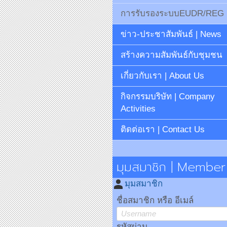
การรับรองระบบEUDR/REG
ข่าว-ประชาสัมพันธ์ | News
สร้างความสัมพันธ์กับชุมชน
เกี่ยวกับเรา | About Us
กิจกรรมบริษัท | Company
Activities
ติดต่อเรา | Contact Us
มุมสมาชิก | Member
person
มุมสมาชิก
ชื่อสมาชิก หรือ อีเมล์
รหัสผ่าน