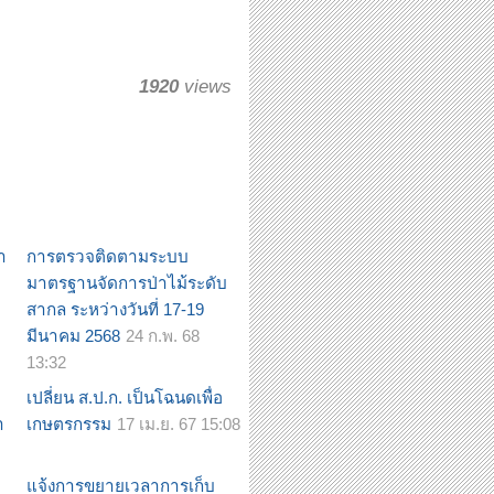
1920
views
ำ
การตรวจติดตามระบบ
มาตรฐานจัดการป่าไม้ระดับ
สากล ระหว่างวันที่ 17-19
มีนาคม 2568
24 ก.พ. 68
13:32
เปลี่ยน ส.ป.ก. เป็นโฉนดเพื่อ
ำ
เกษตรกรรม
17 เม.ย. 67 15:08
แจ้งการขยายเวลาการเก็บ