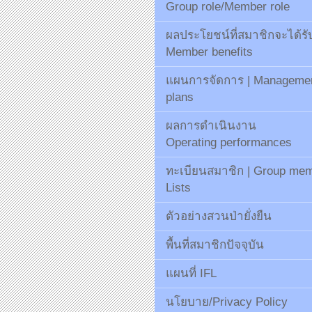
Group role/Member role
ผลประโยชน์ที่สมาชิกจะได้รั
Member benefits
แผนการจัดการ | Manageme
plans
ผลการดำเนินงาน
Operating performances
ทะเบียนสมาชิก | Group me
Lists
ตัวอย่างสวนป่ายั่งยืน
พื้นที่สมาชิกปัจจุบัน
แผนที่ IFL
นโยบาย/Privacy Policy