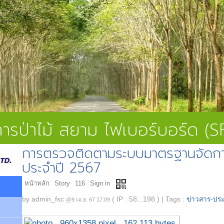
ดการป่าไม้ สยาม ไฟเบอร์บอร์ด (
การตรวจติดตามระบบมาตรฐานจัดการ
ประจำปี 2567
qr_code
หน้าหลัก
Story
116
Sign in
by
admin_fsc
( IP : 58...198 )
|
Tags :
ข่าวสาร-ประ
@9 เม.ย. 67 17:09