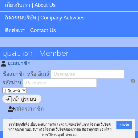
เกี่ยวกับเรา | About Us
กิจกรรมบริษัท | Company Activities
ติดต่อเรา | Contact Us
มุมสมาชิก | Member
person
มุมสมาชิก
ชื่อสมาชิก หรือ อีเมล์
visibility_off
รหัสผ่าน
login
เข้าสู่ระบบ
person_add
สมัครสมาชิก
restore
ลืมรหัสผ่าน?
เราใช้คุกกี้เพื่อเพิ่มประสบการณ์และความพึงพอใจในการใช้งานเว็บไซต์
ยอมรับ
หากคุณกด "ยอมรับ" หรือใช้งานเว็บไซต์ของเราต่อ ถือว่าคุณยินยอมให้มี
การใช้งานคุกกี้
อ่านต่อ
Copyright ©
Siam Fibreboard Co., Ltd.
All rights reserved.