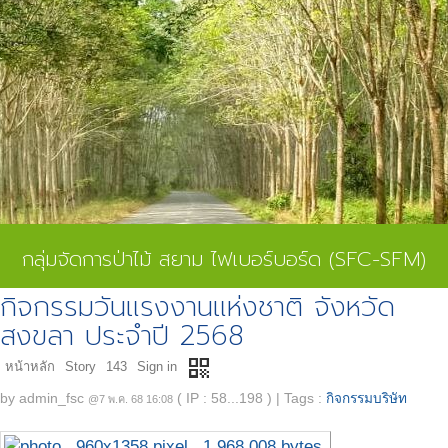
กลุ่มจัดการป่าไม้ สยาม ไฟเบอร์บอร์ด (SFC-SFM)
กิจกรรมวันแรงงานแห่งชาติ จังหวัด
สงขลา ประจำปี 2568
qr_code
หน้าหลัก
Story
143
Sign in
by
admin_fsc
( IP : 58...198 )
|
Tags :
กิจกรรมบริษัท
@7 พ.ค. 68 16:08