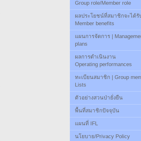
Group role/Member role
ผลประโยชน์ที่สมาชิกจะได้รั
Member benefits
แผนการจัดการ | Manageme
plans
ผลการดำเนินงาน
Operating performances
ทะเบียนสมาชิก | Group me
Lists
ตัวอย่างสวนป่ายั่งยืน
พื้นที่สมาชิกปัจจุบัน
แผนที่ IFL
นโยบาย/Privacy Policy