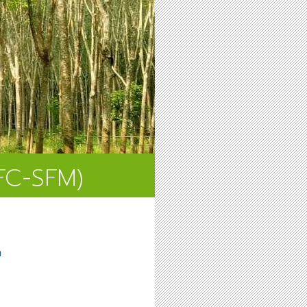
SFC-SFM)
ท