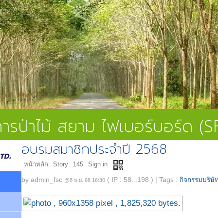
ดการป่าไม้ สยาม ไฟเบอร์บอร์ด (
อบรมสมาชิกประจำปี 2568
qr_code
หน้าหลัก
Story
145
Sign in
by
admin_fsc
( IP : 58...198 )
|
Tags :
กิจกรรมบริษั
@8 พ.ย. 68 16:30