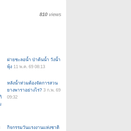
810
views
ฝายชะลอน้ำ ป่าต้นน้ำ วังน้ำ
พุ้ง
11 พ.ค. 69 08:13
หลังน้ำท่วมต้องจัดการสวน
ยางพาราอย่างไร?
3 ก.พ. 69
ิ
09:32
ม
8
กิจกรรมวันแรงงานแห่งชาติ