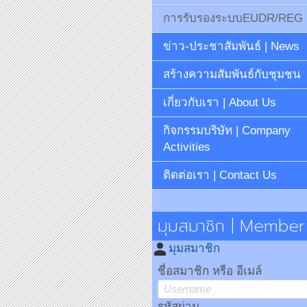
การรับรองระบบEUDR/REG
ข่าว-ประชาสัมพันธ์ | News
สร้างความสัมพันธ์กับชุมชน
เกี่ยวกับเรา | About Us
กิจกรรมบริษัท | Company
Activities
ติดต่อเรา | Contact Us
มุมสมาชิก | Member
person
มุมสมาชิก
ชื่อสมาชิก หรือ อีเมล์
รหัสผ่าน