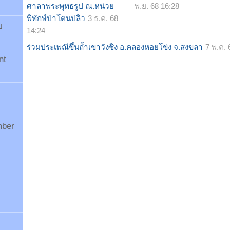
ศาลาพระพุทธรูป ณ.หน่วย
พ.ย. 68 16:28
พิทักษ์ป่าโตนปลิว
3 ธ.ค. 68
บ
14:24
ร่วมประเพณีขึ้นถ้ำเขาวังชิง อ.คลองหอยโข่ง จ.สงขลา
7 พ.ค. 
nt
mber