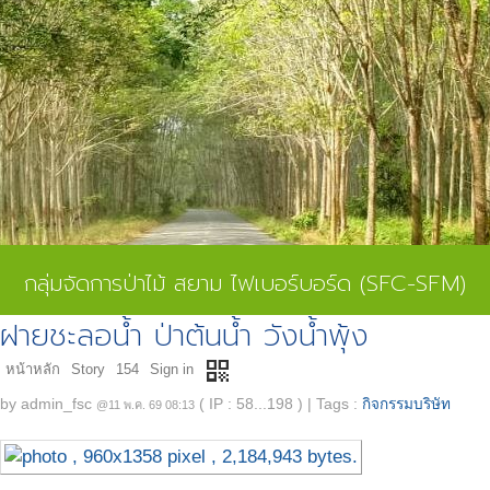
กลุ่มจัดการป่าไม้ สยาม ไฟเบอร์บอร์ด (SFC-SFM)
ฝายชะลอน้ำ ป่าต้นน้ำ วังน้ำพุ้ง
qr_code
หน้าหลัก
Story
154
Sign in
by
admin_fsc
( IP : 58...198 )
|
Tags :
กิจกรรมบริษัท
@11 พ.ค. 69 08:13